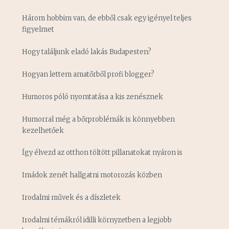
Három hobbim van, de ebből csak egy igényel teljes
figyelmet
Hogy találjunk eladó lakás Budapesten?
Hogyan lettem amatőrből profi blogger?
Humoros póló nyomtatása a kis zenésznek
Humorral még a bőrproblémák is könnyebben
kezelhetőek
Így élvezd az otthon töltött pillanatokat nyáron is
Imádok zenét hallgatni motorozás közben
Irodalmi művek és a díszletek
Irodalmi témákról idilli környzetben a legjobb