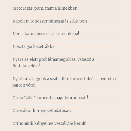
Motorozás, pont, mint a filmekben
Napelem rendszer támogatás 2019-ben
Nem akarok busszal járni munkába!
Nosztalgia kazettákkal
Nyaralás előtt problémamegoldás, válaszd a
flottakezelést!
Nyárban a legjobb a szabadtéri koncertek és a nyomtató
patron vétel
Olcsó ”zöld” koncert a napelem ár miatt!
Olvasókör környezettudatosan
Otthonunk kényelme veszélybe került!