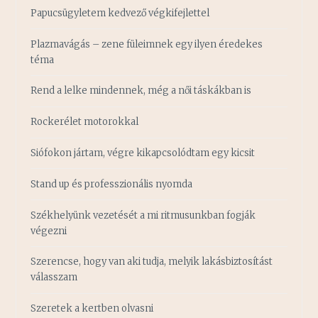
Papucsügyletem kedvező végkifejlettel
Plazmavágás – zene füleimnek egy ilyen éredekes
téma
Rend a lelke mindennek, még a női táskákban is
Rockerélet motorokkal
Siófokon jártam, végre kikapcsolódtam egy kicsit
Stand up és professzionális nyomda
Székhelyünk vezetését a mi ritmusunkban fogják
végezni
Szerencse, hogy van aki tudja, melyik lakásbiztosítást
válasszam
Szeretek a kertben olvasni