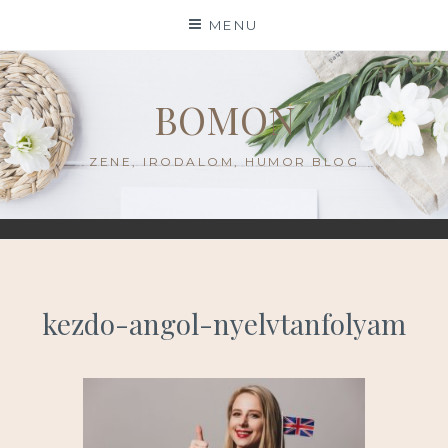
Skip
MENU
to
content
BOMON
ZENE, IRODALOM, HUMOR BLOG
kezdo-angol-nyelvtanfolyam