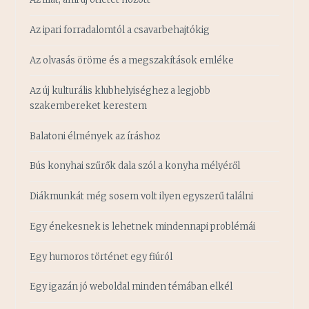
Az ipari forradalomtól a csavarbehajtókig
Az olvasás öröme és a megszakítások emléke
Az új kulturális klubhelyiséghez a legjobb
szakembereket kerestem
Balatoni élmények az íráshoz
Bús konyhai szűrők dala szól a konyha mélyéről
Diákmunkát még sosem volt ilyen egyszerű találni
Egy énekesnek is lehetnek mindennapi problémái
Egy humoros történet egy fiúról
Egy igazán jó weboldal minden témában elkél