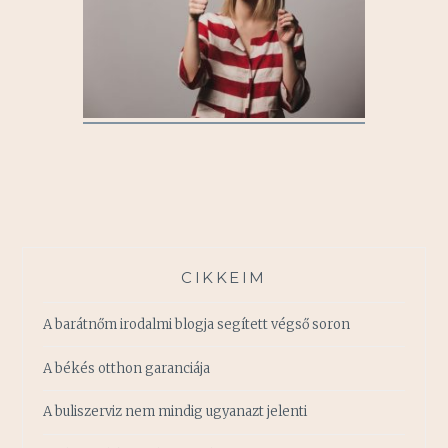
CIKKEIM
A barátnőm irodalmi blogja segített végső soron
A békés otthon garanciája
A buliszerviz nem mindig ugyanazt jelenti