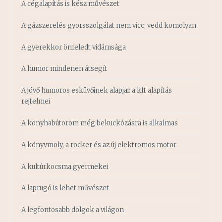
A cégalapítás is kész művészet
A gázszerelés gyorsszolgálat nem vicc, vedd komolyan
A gyerekkor önfeledt vidámsága
A humor mindenen átsegít
A jövő humoros esküvőinek alapjai: a kft alapítás
rejtelmei
A konyhabútorom még bekuckózásra is alkalmas
A könyvmoly, a rocker és az új elektromos motor
A kultúrkocsma gyermekei
A laprugó is lehet művészet
A legfontosabb dolgok a világon