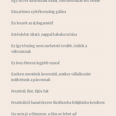
Egy vicces kihívásnak indult, életmódváltás lett belőle
Elza jelmez a jótékonyásig gálára
Én leszek az új Bagaméri!
Esténként Altató, nappal babakocsi túra
Ez így tényleg nem mehetett tovább, örülök a
változásnak
Ez lesz életem legjobb nyara!
Ezeken mentünk keresztül, amikor vállalkozást
indítottunk a páromnak
Fesztivál, füst, fájós hát
Fesztiválról hazaérkezve fürdőszoba felújításba kezdtem
Ha nem jó a filmzene, a film se lehet az!