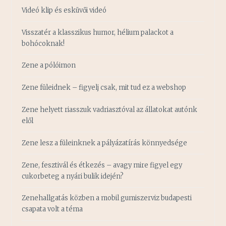
Videó klip és esküvői videó
Visszatér a klasszikus humor, hélium palackot a
bohócoknak!
Zene a pólóimon
Zene füleidnek – figyelj csak, mit tud ez a webshop
Zene helyett riasszuk vadriasztóval az állatokat autónk
elől
Zene lesz a füleinknek a pályázatírás könnyedsége
Zene, fesztivál és étkezés – avagy mire figyel egy
cukorbeteg a nyári bulik idején?
Zenehallgatás közben a mobil gumiszerviz budapesti
csapata volt a téma