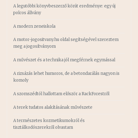
A legutóbbi könyvbeszerző körút eredménye: egy új
polcos állvány
A modern zeneiskola
A motor-jogositvany.hu oldal segítségével szereztem
meg a jogosítványom
A művészet és a technika jól megférnek egymással
A rizsázás lehet humoros, de a betondarálás nagyon is
komoly
A szomszédtól hallottam először a RackForestről
A terek tudatos alakításának művészete
A természetes kozmetikumokról és
tisztálkodószerekről olvastam