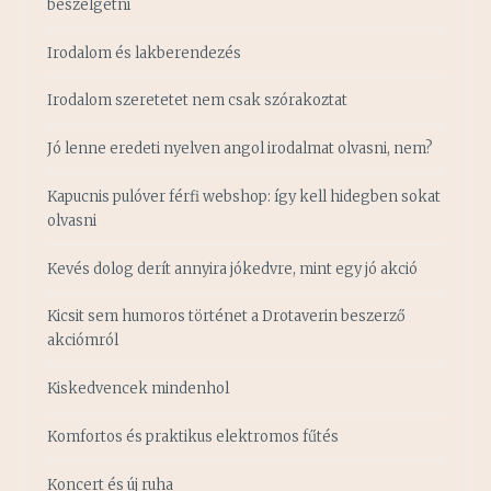
beszélgetni
Irodalom és lakberendezés
Irodalom szeretetet nem csak szórakoztat
Jó lenne eredeti nyelven angol irodalmat olvasni, nem?
Kapucnis pulóver férfi webshop: így kell hidegben sokat
olvasni
Kevés dolog derít annyira jókedvre, mint egy jó akció
Kicsit sem humoros történet a Drotaverin beszerző
akciómról
Kiskedvencek mindenhol
Komfortos és praktikus elektromos fűtés
Koncert és új ruha