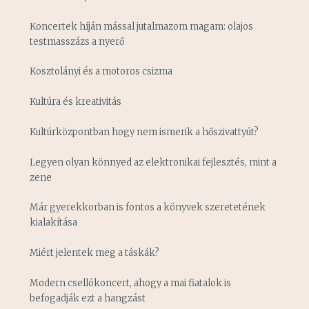
Koncertek híján mással jutalmazom magam: olajos
testmasszázs a nyerő
Kosztolányi és a motoros csizma
Kultúra és kreativitás
Kultúrközpontban hogy nem ismerik a hőszivattyút?
Legyen olyan könnyed az elektronikai fejlesztés, mint a
zene
Már gyerekkorban is fontos a könyvek szeretetének
kialakítása
Miért jelentek meg a táskák?
Modern csellókoncert, ahogy a mai fiatalok is
befogadják ezt a hangzást