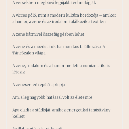
A versekben megbúvó legújabb technológiák
A vicces póló, mint a modern kultúra hordozója – amikor
a humor, a zene és az irodalom találkozik a textilen
A zene bármivel összefüggésben lehet
A zene és a mozdulatok harmonikus találkozása: A
TáncSzalon világa
A zene, irodalom és a humor mellett a numizmatika is
létezik
A zeneszerző repülő laptopja
Ami a legnagyobb hatással volt az életemre
Apu eladta a stúdióját, amihez energetikai tanúsítvány
kellett
Az illat, ami új ötletet hozott