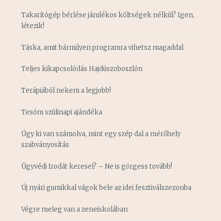
Takarítógép bérlése járulékos költségek nélkül? Igen,
létezik!
Táska, amit bármilyen programra vihetsz magaddal
Teljes kikapcsolódás Hajdúszoboszlón
Terápiából nekem a legjobb!
Tesóm szülinapi ajándéka
Úgy ki van számolva, mint egy szép dal a mérőhely
szabványosítás
Ügyvédi Irodát keresel? – Ne is görgess tovább!
Új nyári gumikkal vágok bele az idei fesztiválszezonba
Végre meleg van a zeneiskolában