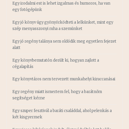
Egy irodalmi est is lehet izgalmas és humoros, ha van
egy fotógépünk
Egy jó könyv úgy gyönyörködteti a lelkünket, mint egy
szép menyasszonyi ruha a szemünket
Egy jó regény talánya sem oldódik meg egyetlen fejezet
alatt
Egy könyvbemutatón derült ki, hogyan zajlott a
cégalapítás
Egy könyvtáros nem tervezett munkahelyi kiruccanásai
Egy regény miatt ismertem fel, hogy a barátnőm
segítséget kérne
Egy szuper fesztivál a baráti családdal, ahol pelenkás a
két kisgyermek