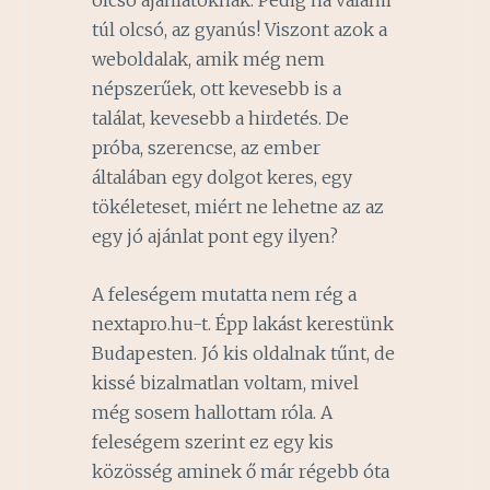
olcsó ajánlatoknak. Pedig ha valami
túl olcsó, az gyanús! Viszont azok a
weboldalak, amik még nem
népszerűek, ott kevesebb is a
találat, kevesebb a hirdetés. De
próba, szerencse, az ember
általában egy dolgot keres, egy
tökéleteset, miért ne lehetne az az
egy jó ajánlat pont egy ilyen?
A feleségem mutatta nem rég a
nextapro.hu-t. Épp lakást kerestünk
Budapesten. Jó kis oldalnak tűnt, de
kissé bizalmatlan voltam, mivel
még sosem hallottam róla. A
feleségem szerint ez egy kis
közösség aminek ő már régebb óta