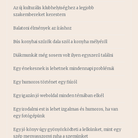
Az új kulturális klubhelyiséghez a legjobb
szakembereket kerestem
Balatoni élmények az íráshoz
Bús konyhai szűrők dala szól a konyha mélyéről
Diákmunkát még sosem volt ilyen egyszerű találni
Egy énekesnek is lehetnek mindennapi problémái
Egy humoros történet egy fiúról
Egy igazán jó weboldal minden témában elkél
Egy irodalmi est is lehet izgalmas és humoros, ha van
egy fotógépünk
Egy jó könyv úgy gyönyörködteti a lelkünket, mint egy
szép menyasszonyi ruha a szemünket