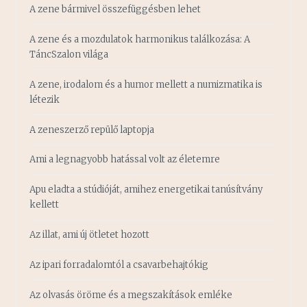
A zene bármivel összefüggésben lehet
A zene és a mozdulatok harmonikus találkozása: A
TáncSzalon világa
A zene, irodalom és a humor mellett a numizmatika is
létezik
A zeneszerző repülő laptopja
Ami a legnagyobb hatással volt az életemre
Apu eladta a stúdióját, amihez energetikai tanúsítvány
kellett
Az illat, ami új ötletet hozott
Az ipari forradalomtól a csavarbehajtókig
Az olvasás öröme és a megszakítások emléke