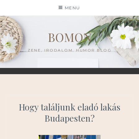
Skip
MENU
to
content
BOMON
ZENE, IRODALOM, HUMOR BLOG
Hogy találjunk eladó lakás
Budapesten?