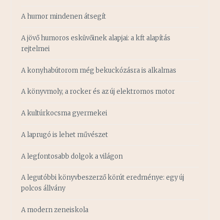
A humor mindenen átsegít
A jövő humoros esküvőinek alapjai: a kft alapítás
rejtelmei
A konyhabútorom még bekuckózásra is alkalmas
A könyvmoly, a rocker és az új elektromos motor
A kultúrkocsma gyermekei
A laprugó is lehet művészet
A legfontosabb dolgok a világon
A legutóbbi könyvbeszerző körút eredménye: egy új
polcos állvány
A modern zeneiskola