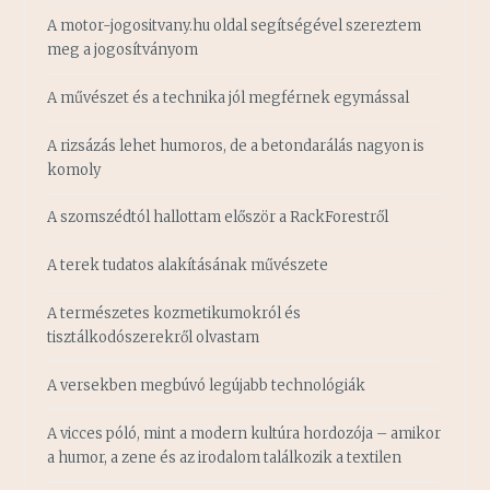
A motor-jogositvany.hu oldal segítségével szereztem
meg a jogosítványom
A művészet és a technika jól megférnek egymással
A rizsázás lehet humoros, de a betondarálás nagyon is
komoly
A szomszédtól hallottam először a RackForestről
A terek tudatos alakításának művészete
A természetes kozmetikumokról és
tisztálkodószerekről olvastam
A versekben megbúvó legújabb technológiák
A vicces póló, mint a modern kultúra hordozója – amikor
a humor, a zene és az irodalom találkozik a textilen