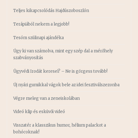
Teljes kikapcsolódás Hajdúszoboszlón
Terápiából nekem a legjobb!
Tesóm szülinapi ajándéka
Úgy ki van számolva, mint egy szép dal a mérőhely
szabványosítás
Ügyvédi Irodát keresel? – Ne is görgess tovább!
Új nyári gumikkal vágok bele az idei fesztiválszezonba
Végre meleg van a zeneiskolában
Videó klip és esküvői videó
Visszatér a klasszikus humor, hélium palackot a
bohócoknak!