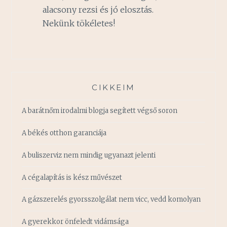
alacsony rezsi és jó elosztás.
Nekünk tökéletes!
CIKKEIM
A barátnőm irodalmi blogja segített végső soron
A békés otthon garanciája
A buliszerviz nem mindig ugyanazt jelenti
A cégalapítás is kész művészet
A gázszerelés gyorsszolgálat nem vicc, vedd komolyan
A gyerekkor önfeledt vidámsága