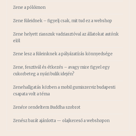
Zene a pólóimon
Zene füleidnek – figyelj csak, mit tud ez a webshop
Zene helyett riasszuk vadriasztóval az állatokat autónk
elől
Zene lesz a füleinknek a pályázatírás könnyedsége
Zene, fesztivál és étkezés – avagy mire figyel egy
cukorbeteg a nyári bulik idején?
Zenehallgatás közben a mobil gumiszerviz budapesti
csapata volt a téma
Zenére rendeltem Buddha szobrot
Zenész barát ajánlotta — olajkereső a webshopon