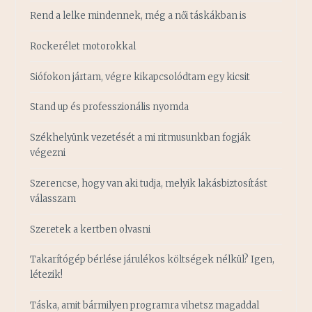
Rend a lelke mindennek, még a női táskákban is
Rockerélet motorokkal
Siófokon jártam, végre kikapcsolódtam egy kicsit
Stand up és professzionális nyomda
Székhelyünk vezetését a mi ritmusunkban fogják
végezni
Szerencse, hogy van aki tudja, melyik lakásbiztosítást
válasszam
Szeretek a kertben olvasni
Takarítógép bérlése járulékos költségek nélkül? Igen,
létezik!
Táska, amit bármilyen programra vihetsz magaddal