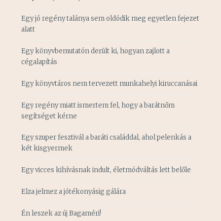
Egy jó regény talánya sem oldódik meg egyetlen fejezet
alatt
Egy könyvbemutatón derült ki, hogyan zajlott a
cégalapítás
Egy könyvtáros nem tervezett munkahelyi kiruccanásai
Egy regény miatt ismertem fel, hogy a barátnőm
segítséget kérne
Egy szuper fesztivál a baráti családdal, ahol pelenkás a
két kisgyermek
Egy vicces kihívásnak indult, életmódváltás lett belőle
Elza jelmez a jótékonyásig gálára
Én leszek az új Bagaméri!