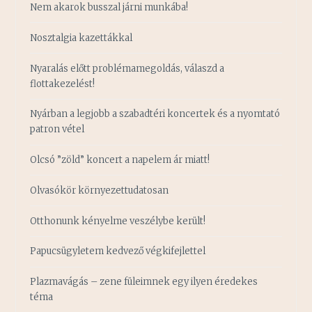
Nem akarok busszal járni munkába!
Nosztalgia kazettákkal
Nyaralás előtt problémamegoldás, válaszd a
flottakezelést!
Nyárban a legjobb a szabadtéri koncertek és a nyomtató
patron vétel
Olcsó ”zöld” koncert a napelem ár miatt!
Olvasókör környezettudatosan
Otthonunk kényelme veszélybe került!
Papucsügyletem kedvező végkifejlettel
Plazmavágás – zene füleimnek egy ilyen éredekes
téma