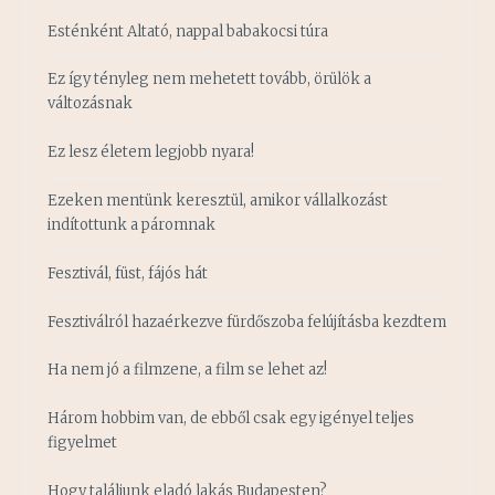
Esténként Altató, nappal babakocsi túra
Ez így tényleg nem mehetett tovább, örülök a
változásnak
Ez lesz életem legjobb nyara!
Ezeken mentünk keresztül, amikor vállalkozást
indítottunk a páromnak
Fesztivál, füst, fájós hát
Fesztiválról hazaérkezve fürdőszoba felújításba kezdtem
Ha nem jó a filmzene, a film se lehet az!
Három hobbim van, de ebből csak egy igényel teljes
figyelmet
Hogy találjunk eladó lakás Budapesten?