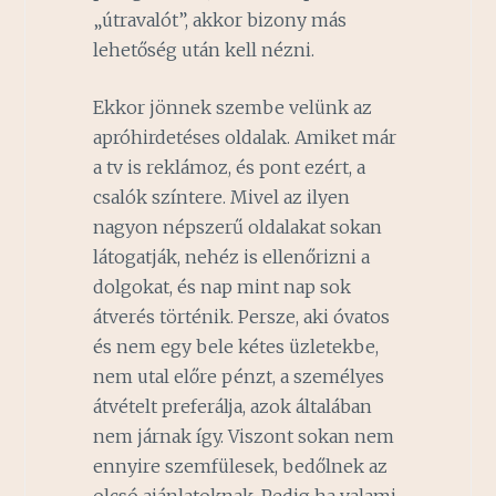
„útravalót”, akkor bizony más
lehetőség után kell nézni.
Ekkor jönnek szembe velünk az
apróhirdetéses oldalak. Amiket már
a tv is reklámoz, és pont ezért, a
csalók színtere. Mivel az ilyen
nagyon népszerű oldalakat sokan
látogatják, nehéz is ellenőrizni a
dolgokat, és nap mint nap sok
átverés történik. Persze, aki óvatos
és nem egy bele kétes üzletekbe,
nem utal előre pénzt, a személyes
átvételt preferálja, azok általában
nem járnak így. Viszont sokan nem
ennyire szemfülesek, bedőlnek az