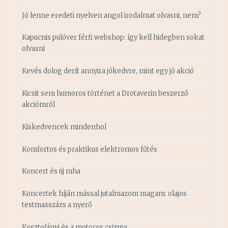
Jó lenne eredeti nyelven angol irodalmat olvasni, nem?
Kapucnis pulóver férfi webshop: így kell hidegben sokat
olvasni
Kevés dolog derít annyira jókedvre, mint egy jó akció
Kicsit sem humoros történet a Drotaverin beszerző
akciómról
Kiskedvencek mindenhol
Komfortos és praktikus elektromos fűtés
Koncert és új ruha
Koncertek híján mással jutalmazom magam: olajos
testmasszázs a nyerő
Kosztolányi és a motoros csizma