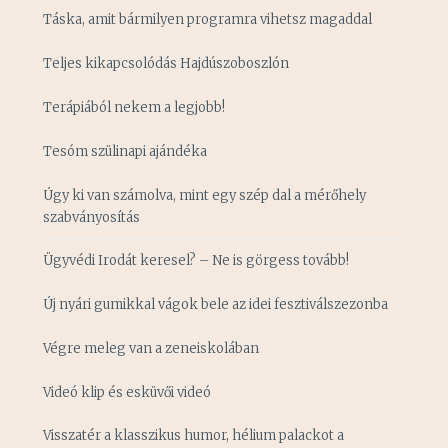
Táska, amit bármilyen programra vihetsz magaddal
Teljes kikapcsolódás Hajdúszoboszlón
Terápiából nekem a legjobb!
Tesóm szülinapi ajándéka
Úgy ki van számolva, mint egy szép dal a mérőhely
szabványosítás
Ügyvédi Irodát keresel? – Ne is görgess tovább!
Új nyári gumikkal vágok bele az idei fesztiválszezonba
Végre meleg van a zeneiskolában
Videó klip és esküvői videó
Visszatér a klasszikus humor, hélium palackot a