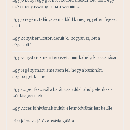
Egy jó könyv úgy gyönyörködteti a lelkünket, mint egy
szép menyasszonyi ruha a szemünket
Egy jó regény talánya sem oldódik meg egyetlen fejezet
alatt
Egy könyvbemutatón derült ki, hogyan zajlott a
cégalapítás
Egy könyvtáros nem tervezett munkahelyi kiruccanásai
Egy regény miatt ismertem fel, hogy a barátnőm
segítséget kérne
Egy szuper fesztivál a baráti családdal, ahol pelenkás a
két kisgyermek
Egy vicces kihívásnak indult, életmódváltás lett belőle
Elza jelmez a jótékonyásig gálára