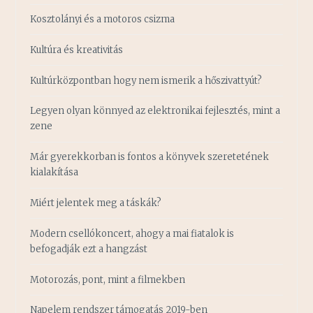
Kosztolányi és a motoros csizma
Kultúra és kreativitás
Kultúrközpontban hogy nem ismerik a hőszivattyút?
Legyen olyan könnyed az elektronikai fejlesztés, mint a
zene
Már gyerekkorban is fontos a könyvek szeretetének
kialakítása
Miért jelentek meg a táskák?
Modern csellókoncert, ahogy a mai fiatalok is
befogadják ezt a hangzást
Motorozás, pont, mint a filmekben
Napelem rendszer támogatás 2019-ben