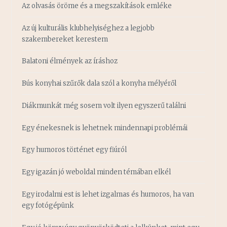
Az olvasás öröme és a megszakítások emléke
Az új kulturális klubhelyiséghez a legjobb
szakembereket kerestem
Balatoni élmények az íráshoz
Bús konyhai szűrők dala szól a konyha mélyéről
Diákmunkát még sosem volt ilyen egyszerű találni
Egy énekesnek is lehetnek mindennapi problémái
Egy humoros történet egy fiúról
Egy igazán jó weboldal minden témában elkél
Egy irodalmi est is lehet izgalmas és humoros, ha van
egy fotógépünk