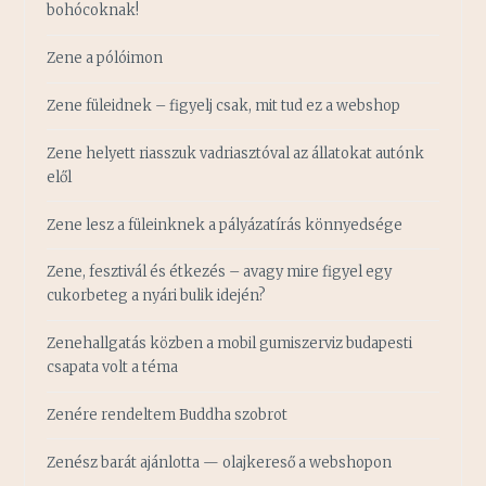
bohócoknak!
Zene a pólóimon
Zene füleidnek – figyelj csak, mit tud ez a webshop
Zene helyett riasszuk vadriasztóval az állatokat autónk
elől
Zene lesz a füleinknek a pályázatírás könnyedsége
Zene, fesztivál és étkezés – avagy mire figyel egy
cukorbeteg a nyári bulik idején?
Zenehallgatás közben a mobil gumiszerviz budapesti
csapata volt a téma
Zenére rendeltem Buddha szobrot
Zenész barát ajánlotta — olajkereső a webshopon