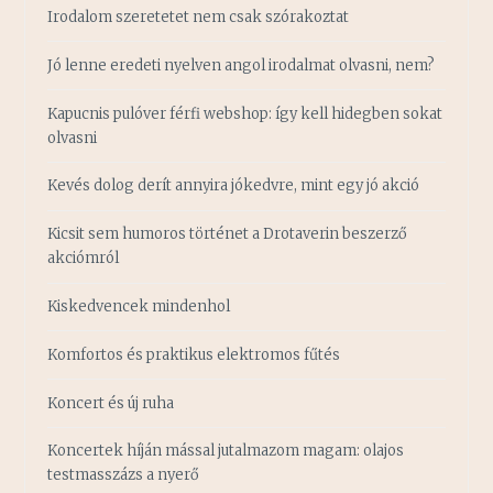
Irodalom szeretetet nem csak szórakoztat
Jó lenne eredeti nyelven angol irodalmat olvasni, nem?
Kapucnis pulóver férfi webshop: így kell hidegben sokat
olvasni
Kevés dolog derít annyira jókedvre, mint egy jó akció
Kicsit sem humoros történet a Drotaverin beszerző
akciómról
Kiskedvencek mindenhol
Komfortos és praktikus elektromos fűtés
Koncert és új ruha
Koncertek híján mással jutalmazom magam: olajos
testmasszázs a nyerő