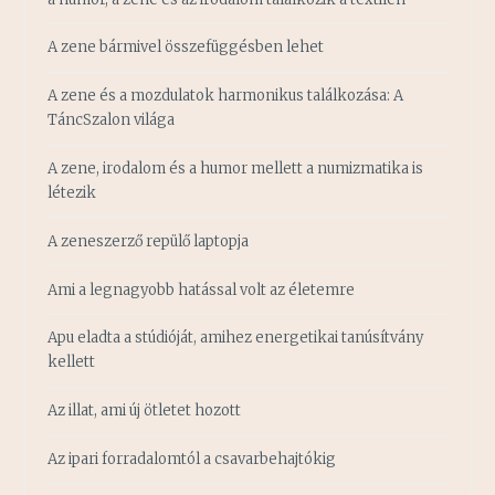
A zene bármivel összefüggésben lehet
A zene és a mozdulatok harmonikus találkozása: A
TáncSzalon világa
A zene, irodalom és a humor mellett a numizmatika is
létezik
A zeneszerző repülő laptopja
Ami a legnagyobb hatással volt az életemre
Apu eladta a stúdióját, amihez energetikai tanúsítvány
kellett
Az illat, ami új ötletet hozott
Az ipari forradalomtól a csavarbehajtókig