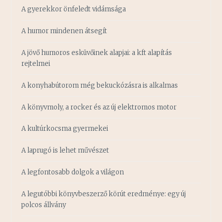
A gyerekkor önfeledt vidámsága
A humor mindenen átsegít
A jövő humoros esküvőinek alapjai: a kft alapítás
rejtelmei
A konyhabútorom még bekuckózásra is alkalmas
A könyvmoly, a rocker és az új elektromos motor
A kultúrkocsma gyermekei
A laprugó is lehet művészet
A legfontosabb dolgok a világon
A legutóbbi könyvbeszerző körút eredménye: egy új
polcos állvány