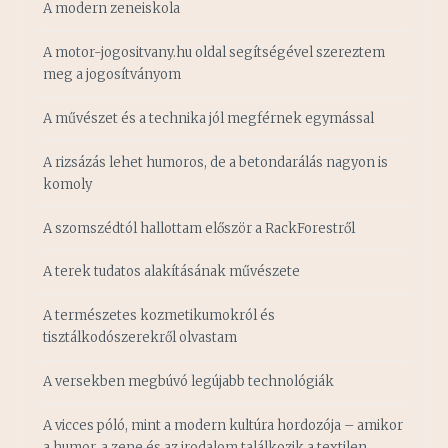
A modern zeneiskola
A motor-jogositvany.hu oldal segítségével szereztem
meg a jogosítványom
A művészet és a technika jól megférnek egymással
A rizsázás lehet humoros, de a betondarálás nagyon is
komoly
A szomszédtól hallottam először a RackForestről
A terek tudatos alakításának művészete
A természetes kozmetikumokról és
tisztálkodószerekről olvastam
A versekben megbúvó legújabb technológiák
A vicces póló, mint a modern kultúra hordozója – amikor
a humor, a zene és az irodalom találkozik a textilen