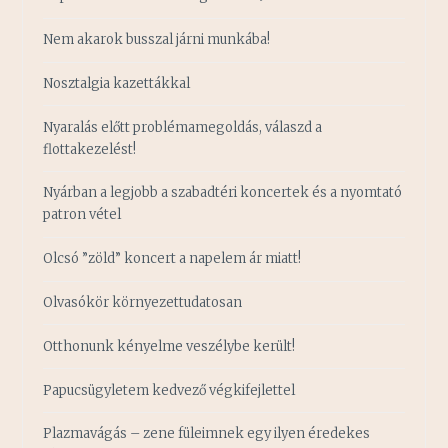
Nem akarok busszal járni munkába!
Nosztalgia kazettákkal
Nyaralás előtt problémamegoldás, válaszd a
flottakezelést!
Nyárban a legjobb a szabadtéri koncertek és a nyomtató
patron vétel
Olcsó ”zöld” koncert a napelem ár miatt!
Olvasókör környezettudatosan
Otthonunk kényelme veszélybe került!
Papucsügyletem kedvező végkifejlettel
Plazmavágás – zene füleimnek egy ilyen éredekes