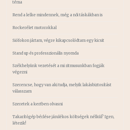
téma
Rend a lelke mindennek, még a női táskákban is
Rockerélet motorokkal
Siófokon jártam, végre kikapcsolódtam egy kicsit
Stand up és professzionális nyomda
Székhelyünk vezetését a mi ritmusunkban fogják
végezni
Szerencse, hogy van aki tudja, melyik lakásbiztosítást
válasszam
Szeretek a kertben olvasni
Takarítógép bérlése járulékos költségek nélkül? Igen,
létezik!