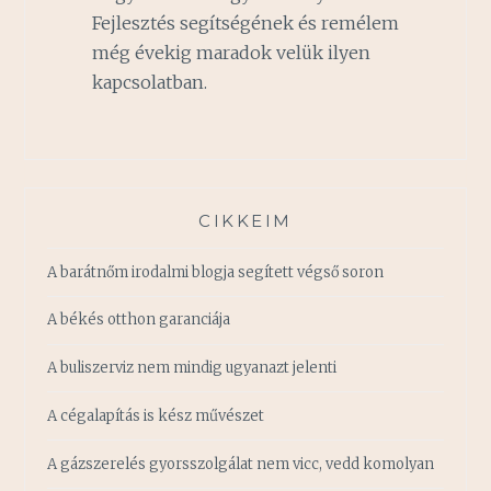
Fejlesztés segítségének és remélem
még évekig maradok velük ilyen
kapcsolatban.
CIKKEIM
A barátnőm irodalmi blogja segített végső soron
A békés otthon garanciája
A buliszerviz nem mindig ugyanazt jelenti
A cégalapítás is kész művészet
A gázszerelés gyorsszolgálat nem vicc, vedd komolyan