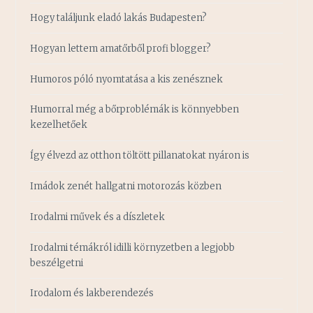
Hogy találjunk eladó lakás Budapesten?
Hogyan lettem amatőrből profi blogger?
Humoros póló nyomtatása a kis zenésznek
Humorral még a bőrproblémák is könnyebben
kezelhetőek
Így élvezd az otthon töltött pillanatokat nyáron is
Imádok zenét hallgatni motorozás közben
Irodalmi művek és a díszletek
Irodalmi témákról idilli környzetben a legjobb
beszélgetni
Irodalom és lakberendezés