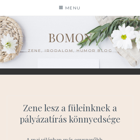
Skip
MENU
to
content
BOMON
ZENE, IRODALOM, HUMOR BLOG
Zene lesz a füleinknek a
pályázatírás könnyedsége
A mai világban már egyszerűbb