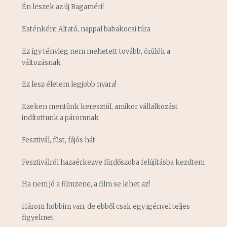
Én leszek az új Bagaméri!
Esténként Altató, nappal babakocsi túra
Ez így tényleg nem mehetett tovább, örülök a
változásnak
Ez lesz életem legjobb nyara!
Ezeken mentünk keresztül, amikor vállalkozást
indítottunk a páromnak
Fesztivál, füst, fájós hát
Fesztiválról hazaérkezve fürdőszoba felújításba kezdtem
Ha nem jó a filmzene, a film se lehet az!
Három hobbim van, de ebből csak egy igényel teljes
figyelmet