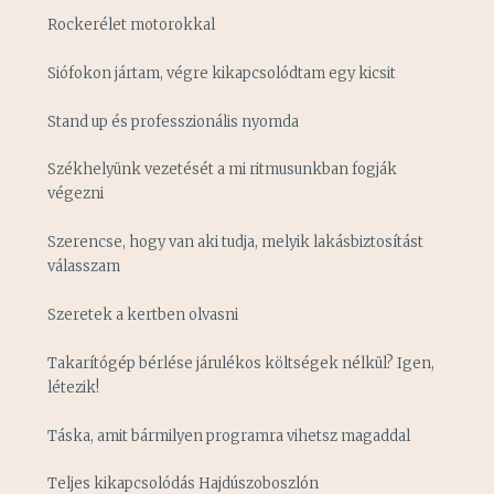
Rockerélet motorokkal
Siófokon jártam, végre kikapcsolódtam egy kicsit
Stand up és professzionális nyomda
Székhelyünk vezetését a mi ritmusunkban fogják
végezni
Szerencse, hogy van aki tudja, melyik lakásbiztosítást
válasszam
Szeretek a kertben olvasni
Takarítógép bérlése járulékos költségek nélkül? Igen,
létezik!
Táska, amit bármilyen programra vihetsz magaddal
Teljes kikapcsolódás Hajdúszoboszlón