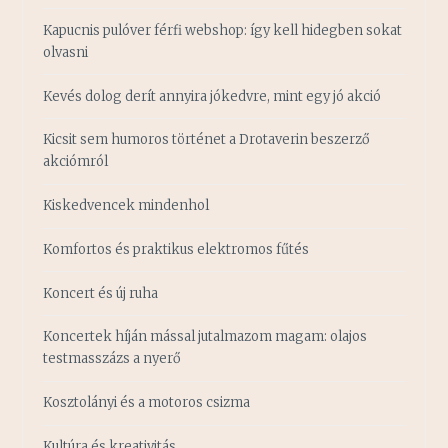
Kapucnis pulóver férfi webshop: így kell hidegben sokat
olvasni
Kevés dolog derít annyira jókedvre, mint egy jó akció
Kicsit sem humoros történet a Drotaverin beszerző
akciómról
Kiskedvencek mindenhol
Komfortos és praktikus elektromos fűtés
Koncert és új ruha
Koncertek híján mással jutalmazom magam: olajos
testmasszázs a nyerő
Kosztolányi és a motoros csizma
Kultúra és kreativitás