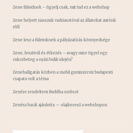
Zene füleidnek – figyelj csak, mit tud ez a webshop
Zene helyett riasszuk vadriasztóval az állatokat autónk
elől
Zene lesz a füleinknek a pályázatírás könnyedsége
Zene, fesztivál és étkezés – avagy mire figyel egy
cukorbeteg a nyári bulik idején?
Zenehallgatás közben a mobil gumiszerviz budapesti
csapata volt a téma
Zenére rendeltem Buddha szobrot
Zenész barát ajánlotta — olajkereső a webshopon
Keresés: