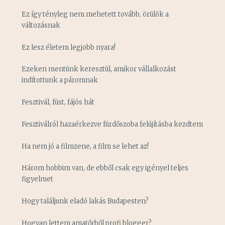
Ez így tényleg nem mehetett tovább, örülök a
változásnak
Ez lesz életem legjobb nyara!
Ezeken mentünk keresztül, amikor vállalkozást
indítottunk a páromnak
Fesztivál, füst, fájós hát
Fesztiválról hazaérkezve fürdőszoba felújításba kezdtem
Ha nem jó a filmzene, a film se lehet az!
Három hobbim van, de ebből csak egy igényel teljes
figyelmet
Hogy találjunk eladó lakás Budapesten?
Hogyan lettem amatőrből profi blogger?