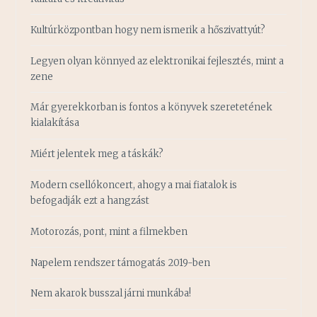
Kultúrközpontban hogy nem ismerik a hőszivattyút?
Legyen olyan könnyed az elektronikai fejlesztés, mint a
zene
Már gyerekkorban is fontos a könyvek szeretetének
kialakítása
Miért jelentek meg a táskák?
Modern csellókoncert, ahogy a mai fiatalok is
befogadják ezt a hangzást
Motorozás, pont, mint a filmekben
Napelem rendszer támogatás 2019-ben
Nem akarok busszal járni munkába!