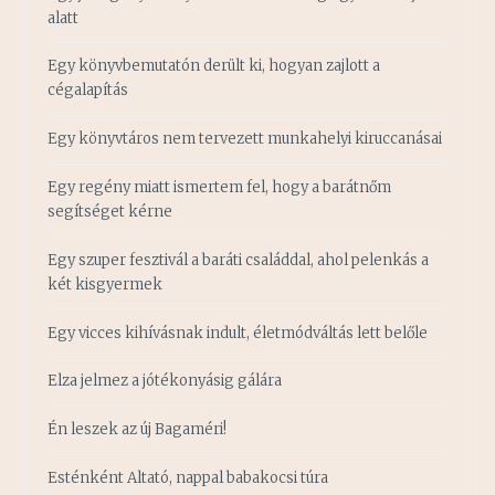
alatt
Egy könyvbemutatón derült ki, hogyan zajlott a
cégalapítás
Egy könyvtáros nem tervezett munkahelyi kiruccanásai
Egy regény miatt ismertem fel, hogy a barátnőm
segítséget kérne
Egy szuper fesztivál a baráti családdal, ahol pelenkás a
két kisgyermek
Egy vicces kihívásnak indult, életmódváltás lett belőle
Elza jelmez a jótékonyásig gálára
Én leszek az új Bagaméri!
Esténként Altató, nappal babakocsi túra