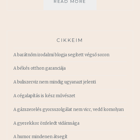
A
READ MORE
NYÁR
A
ZENE
ÉS
AZ
CIKKEIM
ÖRÖM,
A
A barátnőm irodalmi blogja segített végső soron
BOLDOGSÁG
IDŐSZAKA
A békés otthon garanciája
A buliszerviz nem mindig ugyanazt jelenti
A cégalapítás is kész művészet
A gázszerelés gyorsszolgálat nem vicc, vedd komolyan
A gyerekkor önfeledt vidámsága
A humor mindenen átsegít