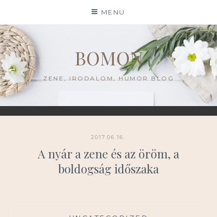
Skip
MENU
to
content
BOMON
ZENE, IRODALOM, HUMOR BLOG
2017.06.16.
A nyár a zene és az öröm, a
boldogság időszaka