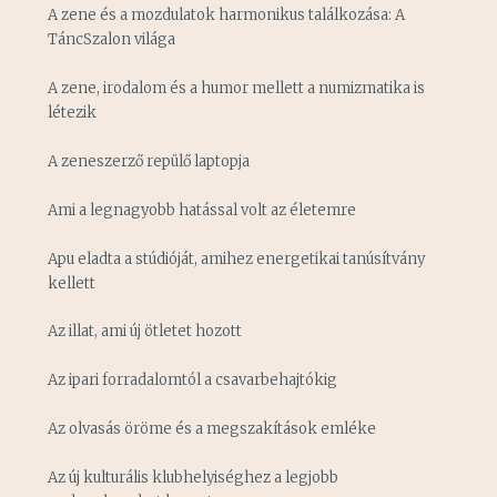
A zene és a mozdulatok harmonikus találkozása: A
TáncSzalon világa
A zene, irodalom és a humor mellett a numizmatika is
létezik
A zeneszerző repülő laptopja
Ami a legnagyobb hatással volt az életemre
Apu eladta a stúdióját, amihez energetikai tanúsítvány
kellett
Az illat, ami új ötletet hozott
Az ipari forradalomtól a csavarbehajtókig
Az olvasás öröme és a megszakítások emléke
Az új kulturális klubhelyiséghez a legjobb