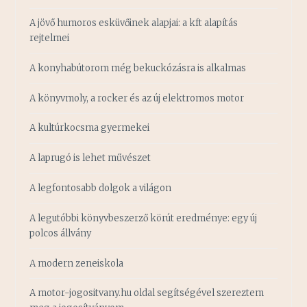
A jövő humoros esküvőinek alapjai: a kft alapítás
rejtelmei
A konyhabútorom még bekuckózásra is alkalmas
A könyvmoly, a rocker és az új elektromos motor
A kultúrkocsma gyermekei
A laprugó is lehet művészet
A legfontosabb dolgok a világon
A legutóbbi könyvbeszerző körút eredménye: egy új
polcos állvány
A modern zeneiskola
A motor-jogositvany.hu oldal segítségével szereztem