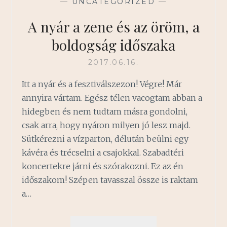
—
UNCATEGORIZED
—
A nyár a zene és az öröm, a
boldogság időszaka
2017.06.16.
Itt a nyár és a fesztiválszezon! Végre! Már
annyira vártam. Egész télen vacogtam abban a
hidegben és nem tudtam másra gondolni,
csak arra, hogy nyáron milyen jó lesz majd.
Sütkérezni a vízparton, délután beülni egy
kávéra és trécselni a csajokkal. Szabadtéri
koncertekre járni és szórakozni. Ez az én
időszakom! Szépen tavasszal össze is raktam
a…