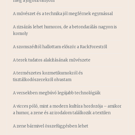
meg a jogosítványom
A művészet és a technika jól megférnek egymással
A rizsázás lehet humoros, de a betondarálás nagyon is
komoly
A szomszédtól hallottam először a RackForestről
A terek tudatos alakításának művészete
A természetes kozmetikumokról és
tisztálkodószerekről olvastam
A versekben megbúvó legújabb technológiák
A vicces póló, mint a modern kultúra hordozója – amikor
a humor, a zene és az irodalom találkozik a textilen
A zene bármivel összefüggésben lehet