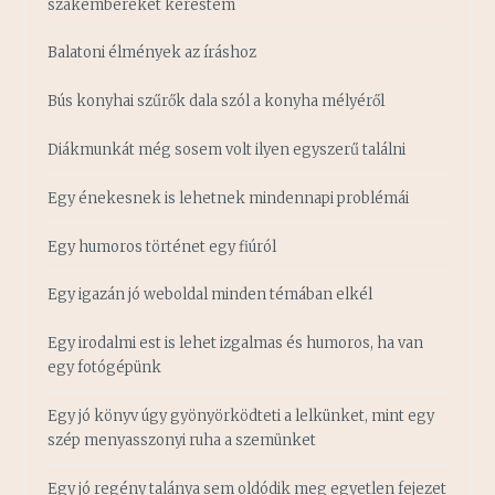
szakembereket kerestem
Balatoni élmények az íráshoz
Bús konyhai szűrők dala szól a konyha mélyéről
Diákmunkát még sosem volt ilyen egyszerű találni
Egy énekesnek is lehetnek mindennapi problémái
Egy humoros történet egy fiúról
Egy igazán jó weboldal minden témában elkél
Egy irodalmi est is lehet izgalmas és humoros, ha van
egy fotógépünk
Egy jó könyv úgy gyönyörködteti a lelkünket, mint egy
szép menyasszonyi ruha a szemünket
Egy jó regény talánya sem oldódik meg egyetlen fejezet