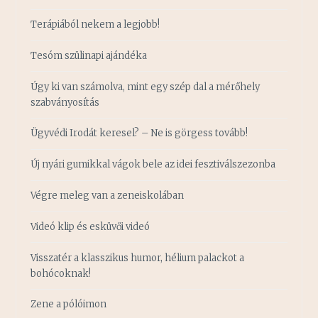
Terápiából nekem a legjobb!
Tesóm szülinapi ajándéka
Úgy ki van számolva, mint egy szép dal a mérőhely
szabványosítás
Ügyvédi Irodát keresel? – Ne is görgess tovább!
Új nyári gumikkal vágok bele az idei fesztiválszezonba
Végre meleg van a zeneiskolában
Videó klip és esküvői videó
Visszatér a klasszikus humor, hélium palackot a
bohócoknak!
Zene a pólóimon