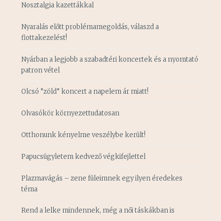
Nosztalgia kazettákkal
Nyaralás előtt problémamegoldás, válaszd a
flottakezelést!
Nyárban a legjobb a szabadtéri koncertek és a nyomtató
patron vétel
Olcsó ”zöld” koncert a napelem ár miatt!
Olvasókör környezettudatosan
Otthonunk kényelme veszélybe került!
Papucsügyletem kedvező végkifejlettel
Plazmavágás – zene füleimnek egy ilyen éredekes
téma
Rend a lelke mindennek, még a női táskákban is