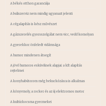
A békés otthon garanciája
A buliszerviz nem mindig ugyanazt jelenti
A cégalapítás is kész művészet
A gázszerelés gyorsszolgálat nem vicc, vedd komolyan
A gyerekkor önfeledt vidámsága
A humor mindenen átsegít
A jövő humoros esküvőinek alapjai: a kft alapítás
rejtelmei
A konyhabútorom még bekuckózásra is alkalmas
A könyvmoly, a rocker és az új elektromos motor
A kultúrkocsma gyermekei