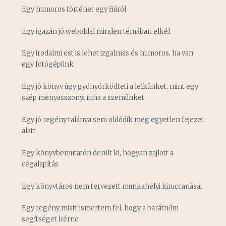
Egy humoros történet egy fiúról
Egy igazán jó weboldal minden témában elkél
Egy irodalmi est is lehet izgalmas és humoros, ha van
egy fotógépünk
Egy jó könyv úgy gyönyörködteti a lelkünket, mint egy
szép menyasszonyi ruha a szemünket
Egy jó regény talánya sem oldódik meg egyetlen fejezet
alatt
Egy könyvbemutatón derült ki, hogyan zajlott a
cégalapítás
Egy könyvtáros nem tervezett munkahelyi kiruccanásai
Egy regény miatt ismertem fel, hogy a barátnőm
segítséget kérne