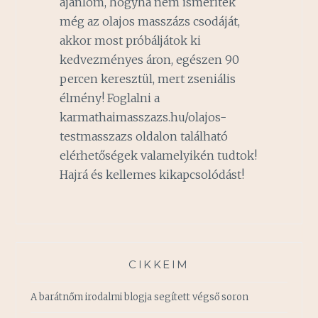
ajánlom, hogyha nem ismeritek
még az olajos masszázs csodáját,
akkor most próbáljátok ki
kedvezményes áron, egészen 90
percen keresztül, mert zseniális
élmény! Foglalni a
karmathaimasszazs.hu/olajos-
testmasszazs oldalon található
elérhetőségek valamelyikén tudtok!
Hajrá és kellemes kikapcsolódást!
CIKKEIM
A barátnőm irodalmi blogja segített végső soron