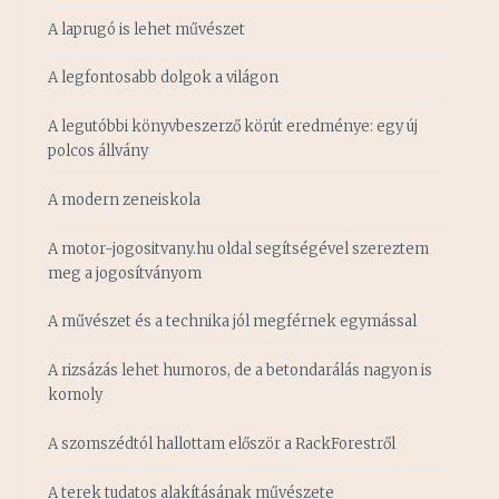
A laprugó is lehet művészet
A legfontosabb dolgok a világon
A legutóbbi könyvbeszerző körút eredménye: egy új
polcos állvány
A modern zeneiskola
A motor-jogositvany.hu oldal segítségével szereztem
meg a jogosítványom
A művészet és a technika jól megférnek egymással
A rizsázás lehet humoros, de a betondarálás nagyon is
komoly
A szomszédtól hallottam először a RackForestről
A terek tudatos alakításának művészete