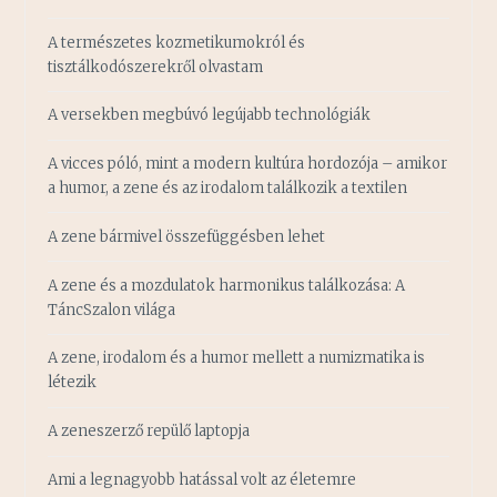
A természetes kozmetikumokról és
tisztálkodószerekről olvastam
A versekben megbúvó legújabb technológiák
A vicces póló, mint a modern kultúra hordozója – amikor
a humor, a zene és az irodalom találkozik a textilen
A zene bármivel összefüggésben lehet
A zene és a mozdulatok harmonikus találkozása: A
TáncSzalon világa
A zene, irodalom és a humor mellett a numizmatika is
létezik
A zeneszerző repülő laptopja
Ami a legnagyobb hatással volt az életemre