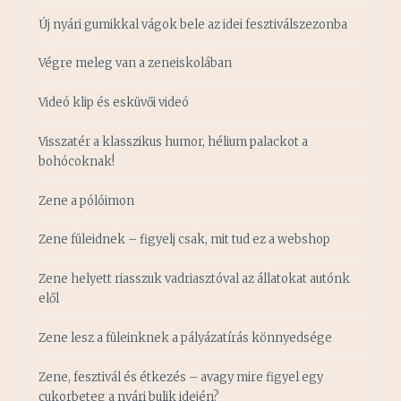
Új nyári gumikkal vágok bele az idei fesztiválszezonba
Végre meleg van a zeneiskolában
Videó klip és esküvői videó
Visszatér a klasszikus humor, hélium palackot a
bohócoknak!
Zene a pólóimon
Zene füleidnek – figyelj csak, mit tud ez a webshop
Zene helyett riasszuk vadriasztóval az állatokat autónk
elől
Zene lesz a füleinknek a pályázatírás könnyedsége
Zene, fesztivál és étkezés – avagy mire figyel egy
cukorbeteg a nyári bulik idején?