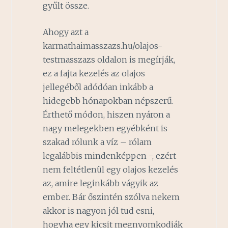
gyűlt össze.
Ahogy azt a
karmathaimasszazs.hu/olajos-
testmasszazs oldalon is megírják,
ez a fajta kezelés az olajos
jellegéből adódóan inkább a
hidegebb hónapokban népszerű.
Érthető módon, hiszen nyáron a
nagy melegekben egyébként is
szakad rólunk a víz – rólam
legalábbis mindenképpen -, ezért
nem feltétlenül egy olajos kezelés
az, amire leginkább vágyik az
ember. Bár őszintén szólva nekem
akkor is nagyon jól tud esni,
hogyha egy kicsit megnyomkodják