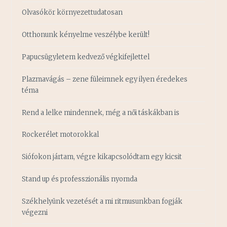
Olvasókör környezettudatosan
Otthonunk kényelme veszélybe került!
Papucsügyletem kedvező végkifejlettel
Plazmavágás – zene füleimnek egy ilyen éredekes
téma
Rend a lelke mindennek, még a női táskákban is
Rockerélet motorokkal
Siófokon jártam, végre kikapcsolódtam egy kicsit
Stand up és professzionális nyomda
Székhelyünk vezetését a mi ritmusunkban fogják
végezni