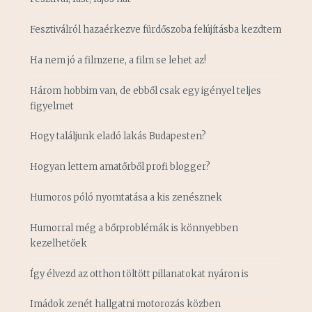
Fesztiválról hazaérkezve fürdőszoba felújításba kezdtem
Ha nem jó a filmzene, a film se lehet az!
Három hobbim van, de ebből csak egy igényel teljes
figyelmet
Hogy találjunk eladó lakás Budapesten?
Hogyan lettem amatőrből profi blogger?
Humoros póló nyomtatása a kis zenésznek
Humorral még a bőrproblémák is könnyebben
kezelhetőek
Így élvezd az otthon töltött pillanatokat nyáron is
Imádok zenét hallgatni motorozás közben