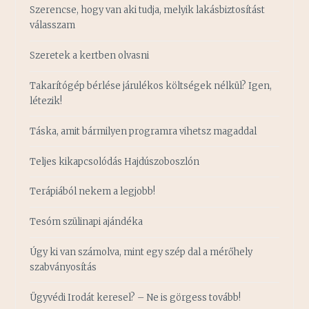
Szerencse, hogy van aki tudja, melyik lakásbiztosítást
válasszam
Szeretek a kertben olvasni
Takarítógép bérlése járulékos költségek nélkül? Igen,
létezik!
Táska, amit bármilyen programra vihetsz magaddal
Teljes kikapcsolódás Hajdúszoboszlón
Terápiából nekem a legjobb!
Tesóm szülinapi ajándéka
Úgy ki van számolva, mint egy szép dal a mérőhely
szabványosítás
Ügyvédi Irodát keresel? – Ne is görgess tovább!