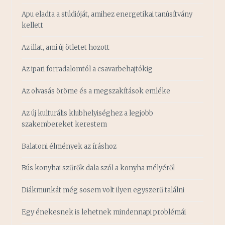
Apu eladta a stúdióját, amihez energetikai tanúsítvány
kellett
Az illat, ami új ötletet hozott
Az ipari forradalomtól a csavarbehajtókig
Az olvasás öröme és a megszakítások emléke
Az új kulturális klubhelyiséghez a legjobb
szakembereket kerestem
Balatoni élmények az íráshoz
Bús konyhai szűrők dala szól a konyha mélyéről
Diákmunkát még sosem volt ilyen egyszerű találni
Egy énekesnek is lehetnek mindennapi problémái