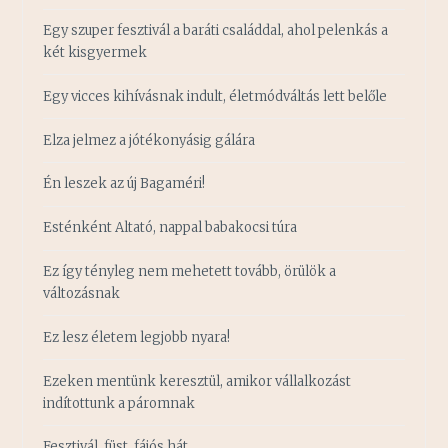
Egy szuper fesztivál a baráti családdal, ahol pelenkás a
két kisgyermek
Egy vicces kihívásnak indult, életmódváltás lett belőle
Elza jelmez a jótékonyásig gálára
Én leszek az új Bagaméri!
Esténként Altató, nappal babakocsi túra
Ez így tényleg nem mehetett tovább, örülök a
változásnak
Ez lesz életem legjobb nyara!
Ezeken mentünk keresztül, amikor vállalkozást
indítottunk a páromnak
Fesztivál, füst, fájós hát