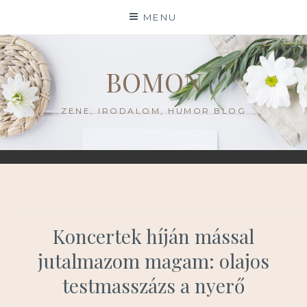
Skip
MENU
to
content
BOMON
ZENE, IRODALOM, HUMOR BLOG
Koncertek híján mással
jutalmazom magam: olajos
testmasszázs a nyerő