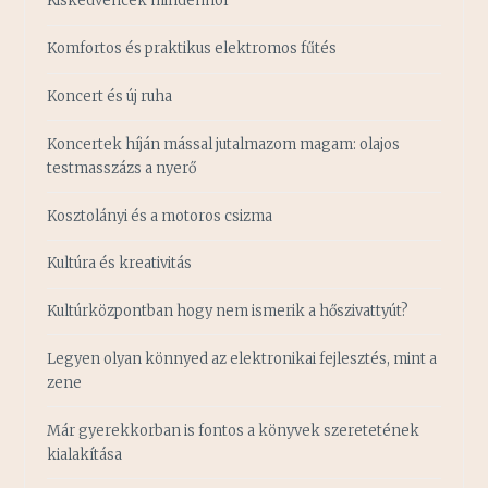
Kiskedvencek mindenhol
Komfortos és praktikus elektromos fűtés
Koncert és új ruha
Koncertek híján mással jutalmazom magam: olajos
testmasszázs a nyerő
Kosztolányi és a motoros csizma
Kultúra és kreativitás
Kultúrközpontban hogy nem ismerik a hőszivattyút?
Legyen olyan könnyed az elektronikai fejlesztés, mint a
zene
Már gyerekkorban is fontos a könyvek szeretetének
kialakítása