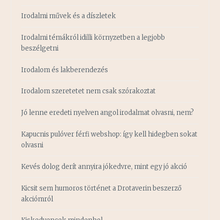
Irodalmi művek és a díszletek
Irodalmi témákról idilli környzetben a legjobb
beszélgetni
Irodalom és lakberendezés
Irodalom szeretetet nem csak szórakoztat
Jó lenne eredeti nyelven angol irodalmat olvasni, nem?
Kapucnis pulóver férfi webshop: így kell hidegben sokat
olvasni
Kevés dolog derít annyira jókedvre, mint egy jó akció
Kicsit sem humoros történet a Drotaverin beszerző
akciómról