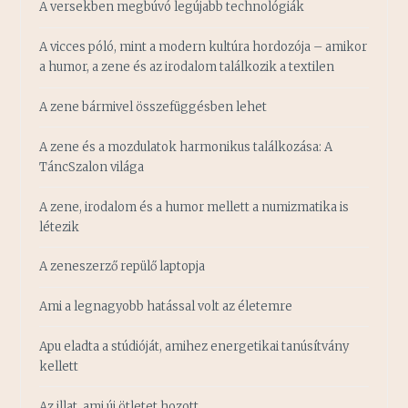
A versekben megbúvó legújabb technológiák
A vicces póló, mint a modern kultúra hordozója – amikor
a humor, a zene és az irodalom találkozik a textilen
A zene bármivel összefüggésben lehet
A zene és a mozdulatok harmonikus találkozása: A
TáncSzalon világa
A zene, irodalom és a humor mellett a numizmatika is
létezik
A zeneszerző repülő laptopja
Ami a legnagyobb hatással volt az életemre
Apu eladta a stúdióját, amihez energetikai tanúsítvány
kellett
Az illat, ami új ötletet hozott