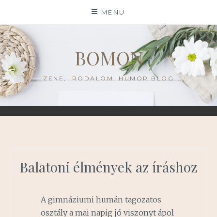
Skip
MENU
to
content
BOMON
ZENE, IRODALOM, HUMOR BLOG
Balatoni élmények az íráshoz
A gimnáziumi humán tagozatos
osztály a mai napig jó viszonyt ápol