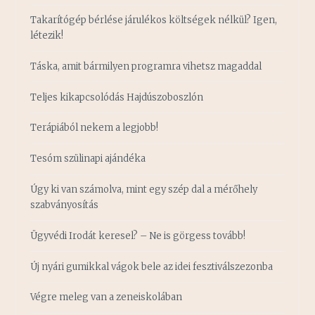
Takarítógép bérlése járulékos költségek nélkül? Igen,
létezik!
Táska, amit bármilyen programra vihetsz magaddal
Teljes kikapcsolódás Hajdúszoboszlón
Terápiából nekem a legjobb!
Tesóm szülinapi ajándéka
Úgy ki van számolva, mint egy szép dal a mérőhely
szabványosítás
Ügyvédi Irodát keresel? – Ne is görgess tovább!
Új nyári gumikkal vágok bele az idei fesztiválszezonba
Végre meleg van a zeneiskolában