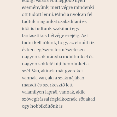
eddigi valaha volt legjobb ilyen
eseményünk, mert végre mindenki
ott tudott lenni. Mind a nyolcan fel
tudtuk magunkat szabadítani és
időt is tudtunk szakítani egy
fantasztikus hétvége erejéig. Azt
tudni kell rólunk, hogy az elmúlt tíz
évben, egészen természetesen
nagyon sok irányba indultunk el és
nagyon sokfelé fújt bennünket a
szél. Van, akinek már gyerekei
vannak, van, aki a szakmájában
maradt és szerkesztő lett
valamilyen lapnál, vannak, akik
szövegírással foglalkoznak, sőt akad
egy hobbiköltőnk is.