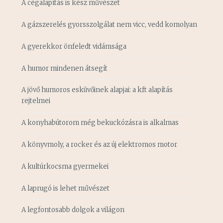
A cégalapítás is kész művészet
A gázszerelés gyorsszolgálat nem vicc, vedd komolyan
A gyerekkor önfeledt vidámsága
A humor mindenen átsegít
A jövő humoros esküvőinek alapjai: a kft alapítás
rejtelmei
A konyhabútorom még bekuckózásra is alkalmas
A könyvmoly, a rocker és az új elektromos motor
A kultúrkocsma gyermekei
A laprugó is lehet művészet
A legfontosabb dolgok a világon