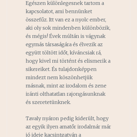
Egészen különlegesnek tartom a
kapcsolatot, ami bennünket
összefűz. Itt van ez a nyolc ember,
aki oly sok mindenben különbözik,
és mégis! Évek múltán is vágynak
egymás társaságára és élvezik az
együtt töltött időt, kíváncsiak rá,
hogy kivel mi történt és elismerik a
sikereiket. És tulajdonképpen
mindezt nem köszönhetjük
másnak, mint az irodalom és zene
iránti olthatatlan rajongásunknak
és szeretetünknek.
Tavaly nyáron pedig kiderült, hogy
az egyik ilyen amatőr irodalmár már
jó ideje kacsintgatván a