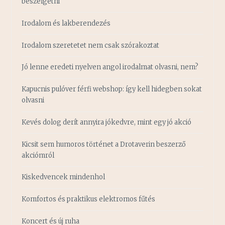
beszélgetni
Irodalom és lakberendezés
Irodalom szeretetet nem csak szórakoztat
Jó lenne eredeti nyelven angol irodalmat olvasni, nem?
Kapucnis pulóver férfi webshop: így kell hidegben sokat
olvasni
Kevés dolog derít annyira jókedvre, mint egy jó akció
Kicsit sem humoros történet a Drotaverin beszerző
akciómról
Kiskedvencek mindenhol
Komfortos és praktikus elektromos fűtés
Koncert és új ruha