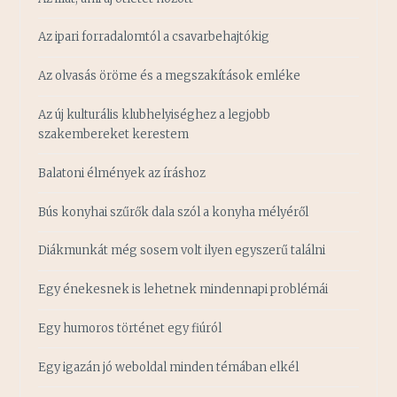
Az ipari forradalomtól a csavarbehajtókig
Az olvasás öröme és a megszakítások emléke
Az új kulturális klubhelyiséghez a legjobb
szakembereket kerestem
Balatoni élmények az íráshoz
Bús konyhai szűrők dala szól a konyha mélyéről
Diákmunkát még sosem volt ilyen egyszerű találni
Egy énekesnek is lehetnek mindennapi problémái
Egy humoros történet egy fiúról
Egy igazán jó weboldal minden témában elkél