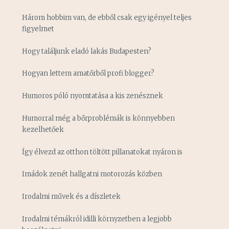
Három hobbim van, de ebből csak egy igényel teljes
figyelmet
Hogy találjunk eladó lakás Budapesten?
Hogyan lettem amatőrből profi blogger?
Humoros póló nyomtatása a kis zenésznek
Humorral még a bőrproblémák is könnyebben
kezelhetőek
Így élvezd az otthon töltött pillanatokat nyáron is
Imádok zenét hallgatni motorozás közben
Irodalmi művek és a díszletek
Irodalmi témákról idilli környzetben a legjobb