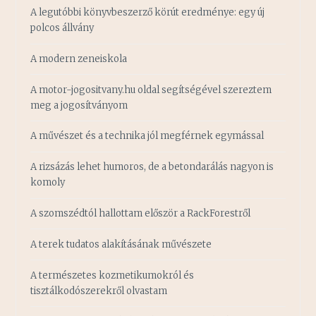
A legutóbbi könyvbeszerző körút eredménye: egy új
polcos állvány
A modern zeneiskola
A motor-jogositvany.hu oldal segítségével szereztem
meg a jogosítványom
A művészet és a technika jól megférnek egymással
A rizsázás lehet humoros, de a betondarálás nagyon is
komoly
A szomszédtól hallottam először a RackForestről
A terek tudatos alakításának művészete
A természetes kozmetikumokról és
tisztálkodószerekről olvastam