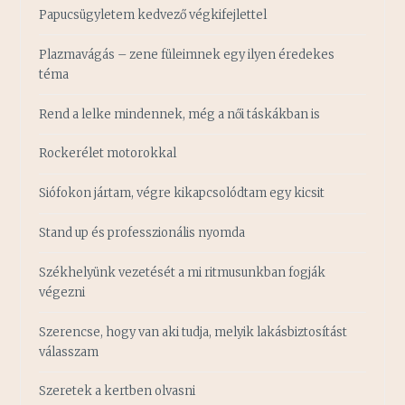
Papucsügyletem kedvező végkifejlettel
Plazmavágás – zene füleimnek egy ilyen éredekes
téma
Rend a lelke mindennek, még a női táskákban is
Rockerélet motorokkal
Siófokon jártam, végre kikapcsolódtam egy kicsit
Stand up és professzionális nyomda
Székhelyünk vezetését a mi ritmusunkban fogják
végezni
Szerencse, hogy van aki tudja, melyik lakásbiztosítást
válasszam
Szeretek a kertben olvasni