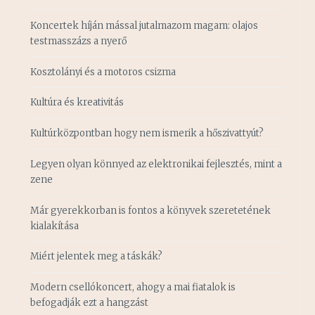
Koncertek híján mással jutalmazom magam: olajos
testmasszázs a nyerő
Kosztolányi és a motoros csizma
Kultúra és kreativitás
Kultúrközpontban hogy nem ismerik a hőszivattyút?
Legyen olyan könnyed az elektronikai fejlesztés, mint a
zene
Már gyerekkorban is fontos a könyvek szeretetének
kialakítása
Miért jelentek meg a táskák?
Modern csellókoncert, ahogy a mai fiatalok is
befogadják ezt a hangzást