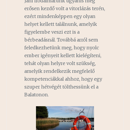
Jani irodalmárunk ugyanis még
erősen kezdő volt a vitorlázás terén,
ezért mindenképpen egy olyan
helyet kellett találnunk, amelyik
figyelembe veszi ezt is a
bérbeadásnál. Továbbá arról sem
feledkezhetünk meg, hogy nyolc
ember igényeit kellett kielégíteni,
tehát olyan helyre volt szükség,
amelyik rendelkezik megfelelő
kompetenciákkal ahhoz, hogy egy
szuper hétvégét tölthessünk el a
Balatonon.