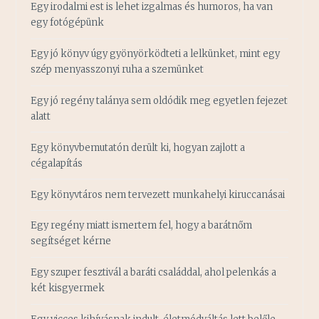
Egy irodalmi est is lehet izgalmas és humoros, ha van
egy fotógépünk
Egy jó könyv úgy gyönyörködteti a lelkünket, mint egy
szép menyasszonyi ruha a szemünket
Egy jó regény talánya sem oldódik meg egyetlen fejezet
alatt
Egy könyvbemutatón derült ki, hogyan zajlott a
cégalapítás
Egy könyvtáros nem tervezett munkahelyi kiruccanásai
Egy regény miatt ismertem fel, hogy a barátnőm
segítséget kérne
Egy szuper fesztivál a baráti családdal, ahol pelenkás a
két kisgyermek