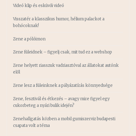
Videó klip és esküvői videó
Visszatér a klasszikus humor, hélium palackot a
bohócoknak!
Zene a pólóimon
Zene füleidnek – figyelj csak, mit tud ez a webshop
Zene helyett riasszuk vadriasztóval az állatokat autónk
elől
Zene lesz a füleinknek a pályázatírás könnyedsége
Zene, fesztivál és étkezés – avagy mire figyel egy
cukorbeteg a nyári bulik idején?
Zenehallgatás közben a mobil gumiszerviz budapesti
csapata volt a téma