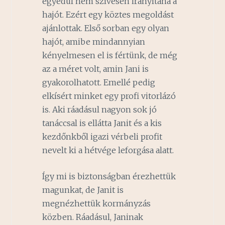
egyedül nem szívesen irányítaná a
hajót. Ezért egy köztes megoldást
ajánlottak. Első sorban egy olyan
hajót, amibe mindannyian
kényelmesen el is fértünk, de még
az a méret volt, amin Jani is
gyakorolhatott. Emellé pedig
elkísért minket egy profi vitorlázó
is. Aki ráadásul nagyon sok jó
tanáccsal is ellátta Janit és a kis
kezdőnkből igazi vérbeli profit
nevelt ki a hétvége leforgása alatt.
Így mi is biztonságban érezhettük
magunkat, de Janit is
megnézhettük kormányzás
közben. Ráadásul, Janinak