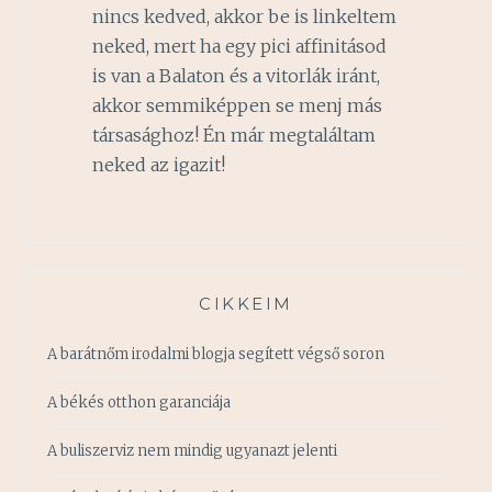
nincs kedved, akkor be is linkeltem
neked, mert ha egy pici affinitásod
is van a Balaton és a vitorlák iránt,
akkor semmiképpen se menj más
társasághoz! Én már megtaláltam
neked az igazit!
CIKKEIM
A barátnőm irodalmi blogja segített végső soron
A békés otthon garanciája
A buliszerviz nem mindig ugyanazt jelenti