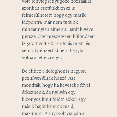
volt, tényleg lenyűgöző hozzáállás,
azonban esetünkben az is
felmerülhetett, hogy egy másik
időpontra, már nem tudunk
mindannyian elmenni. Janit kivéve
persze. Ő természetesen különösen
izgatott volt a kirándulás miatt, és
semmi pénzért ki nem hagyta
volna a lehetőséget.
De ehhez a dologhoz is nagyon
pozitívan álltak hozzá! Azt
mondták, hogy ha kevesebb fővel
érkeznénk, de nyilván egy
bizonyos limit fölött, akkor egy
másik hajót kapunk majd,
maximum. Annyi volt csupán a