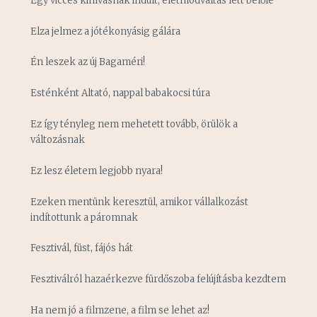
Egy vicces kihívásnak indult, életmódváltás lett belőle
Elza jelmez a jótékonyásig gálára
Én leszek az új Bagaméri!
Esténként Altató, nappal babakocsi túra
Ez így tényleg nem mehetett tovább, örülök a
változásnak
Ez lesz életem legjobb nyara!
Ezeken mentünk keresztül, amikor vállalkozást
indítottunk a páromnak
Fesztivál, füst, fájós hát
Fesztiválról hazaérkezve fürdőszoba felújításba kezdtem
Ha nem jó a filmzene, a film se lehet az!