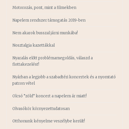
Motorozás, pont, mint a filmekben
Napelem rendszer támogatás 2019-ben
Nem akarok busszal járni munkába!
Nosztalgia kazettákkal
Nyaralás előtt problémamegoldás, válaszd a
flottakezelést!
Nyárban a legjobb a szabadtéri koncertek és a nyomtató
patron vétel
Olcsó ”zöld” koncert a napelem ár miatt!
Olvasókör környezettudatosan
Otthonunk kényelme veszélybe került!