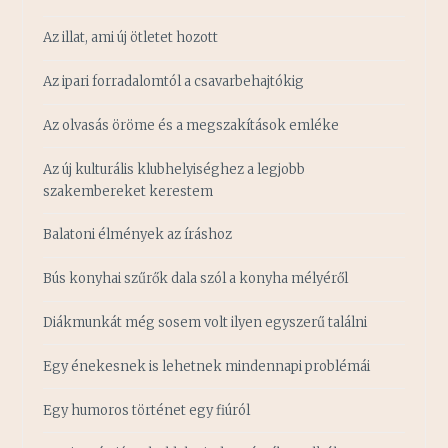
Az illat, ami új ötletet hozott
Az ipari forradalomtól a csavarbehajtókig
Az olvasás öröme és a megszakítások emléke
Az új kulturális klubhelyiséghez a legjobb
szakembereket kerestem
Balatoni élmények az íráshoz
Bús konyhai szűrők dala szól a konyha mélyéről
Diákmunkát még sosem volt ilyen egyszerű találni
Egy énekesnek is lehetnek mindennapi problémái
Egy humoros történet egy fiúról