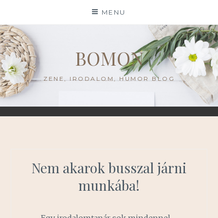
Skip
MENU
to
content
BOMON
ZENE, IRODALOM, HUMOR BLOG
Nem akarok busszal járni
munkába!
Egy irodalomtanár sok mindennel