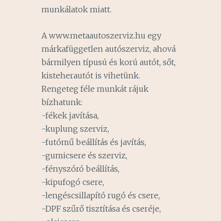
munkálatok miatt.
A www.metaautoszerviz.hu egy
márkafüggetlen autószerviz, ahová
bármilyen típusú és korú autót, sőt,
kisteherautót is vihetünk.
Rengeteg féle munkát rájuk
bízhatunk:
-fékek javítása,
-kuplung szerviz,
-futómű beállítás és javítás,
-gumicsere és szerviz,
-fényszóró beállítás,
-kipufogó csere,
-lengéscsillapító rugó és csere,
-DPF szűrő tisztítása és cseréje,