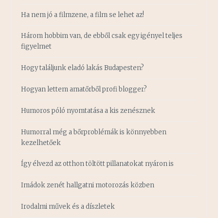
Ha nem jó a filmzene, a film se lehet az!
Három hobbim van, de ebből csak egy igényel teljes
figyelmet
Hogy találjunk eladó lakás Budapesten?
Hogyan lettem amatőrből profi blogger?
Humoros póló nyomtatása a kis zenésznek
Humorral még a bőrproblémák is könnyebben
kezelhetőek
Így élvezd az otthon töltött pillanatokat nyáron is
Imádok zenét hallgatni motorozás közben
Irodalmi művek és a díszletek