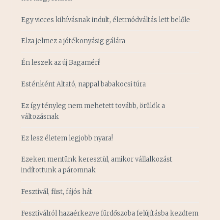
Egy vicces kihívásnak indult, életmódváltás lett belőle
Elza jelmez a jótékonyásig gálára
Én leszek az új Bagaméri!
Esténként Altató, nappal babakocsi túra
Ez így tényleg nem mehetett tovább, örülök a
változásnak
Ez lesz életem legjobb nyara!
Ezeken mentünk keresztül, amikor vállalkozást
indítottunk a páromnak
Fesztivál, füst, fájós hát
Fesztiválról hazaérkezve fürdőszoba felújításba kezdtem