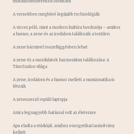
tisztálkodószerekről olvastam
A versekben megbúvó legújabb technológiák
A vicces póló, mint a modern kultúra hordozója – amikor
a humor, a zene és az irodalom találkozik a textilen
A zene bármivel összefüggésben lehet
A zene és a mozdulatok harmonikus találkozása: A
TáncSzalon világa
A zene, irodalom és a humor mellett a numizmatika is
létezik
A zeneszerző repülő laptopja
Ami a legnagyobb hatással volt az életemre
Apu eladta a stúdióját, amihez energetikai tanúsítvány
kellett