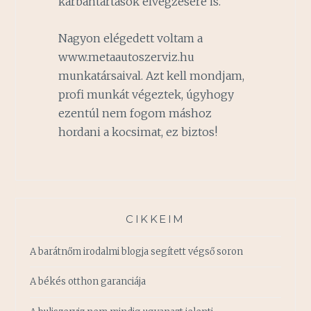
karbantartások elvégzésére is.
Nagyon elégedett voltam a
www.metaautoszerviz.hu
munkatársaival. Azt kell mondjam,
profi munkát végeztek, úgyhogy
ezentúl nem fogom máshoz
hordani a kocsimat, ez biztos!
CIKKEIM
A barátnőm irodalmi blogja segített végső soron
A békés otthon garanciája