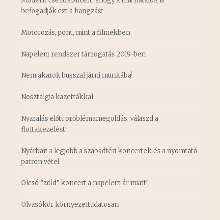
Modern csellókoncert, ahogy a mai fiatalok is
befogadják ezt a hangzást
Motorozás, pont, mint a filmekben
Napelem rendszer támogatás 2019-ben
Nem akarok busszal járni munkába!
Nosztalgia kazettákkal
Nyaralás előtt problémamegoldás, válaszd a
flottakezelést!
Nyárban a legjobb a szabadtéri koncertek és a nyomtató
patron vétel
Olcsó ”zöld” koncert a napelem ár miatt!
Olvasókör környezettudatosan