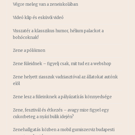
Végre meleg van a zeneiskolában
Videó klip és esküvői videó
Visszatér a klasszikus humor, hélium palackot a
bohócoknak!
Zene a pólóimon
Zene füleidnek – figyelj csak, mit tud ez a webshop
Zene helyett riasszuk vadriasztóval az állatokat autónk
elől
Zene lesz a füleinknek a pályázatírás könnyedsége
Zene, fesztivál és étkezés – avagy mire figyel egy
cukorbeteg a nyári bulik idején?
Zenehallgatás közben a mobil gumiszerviz budapesti