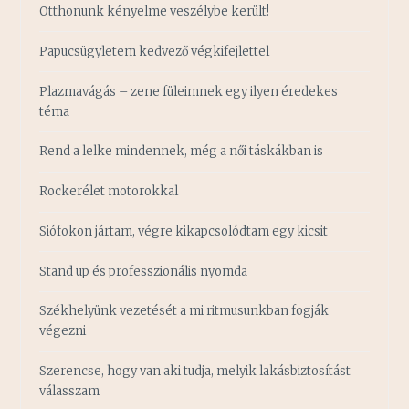
Otthonunk kényelme veszélybe került!
Papucsügyletem kedvező végkifejlettel
Plazmavágás – zene füleimnek egy ilyen éredekes
téma
Rend a lelke mindennek, még a női táskákban is
Rockerélet motorokkal
Siófokon jártam, végre kikapcsolódtam egy kicsit
Stand up és professzionális nyomda
Székhelyünk vezetését a mi ritmusunkban fogják
végezni
Szerencse, hogy van aki tudja, melyik lakásbiztosítást
válasszam