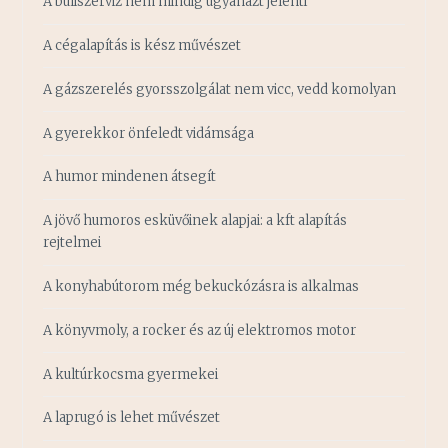
A buliszerviz nem mindig ugyanazt jelenti
A cégalapítás is kész művészet
A gázszerelés gyorsszolgálat nem vicc, vedd komolyan
A gyerekkor önfeledt vidámsága
A humor mindenen átsegít
A jövő humoros esküvőinek alapjai: a kft alapítás
rejtelmei
A konyhabútorom még bekuckózásra is alkalmas
A könyvmoly, a rocker és az új elektromos motor
A kultúrkocsma gyermekei
A laprugó is lehet művészet