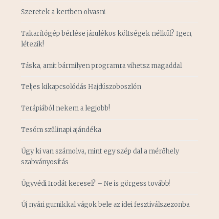
Szeretek a kertben olvasni
Takarítógép bérlése járulékos költségek nélkül? Igen,
létezik!
Táska, amit bármilyen programra vihetsz magaddal
Teljes kikapcsolódás Hajdúszoboszlón
Terápiából nekem a legjobb!
Tesóm szülinapi ajándéka
Úgy ki van számolva, mint egy szép dal a mérőhely
szabványosítás
Ügyvédi Irodát keresel? – Ne is görgess tovább!
Új nyári gumikkal vágok bele az idei fesztiválszezonba