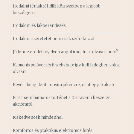
Irodalmi témákról idilli környzetben a legjobb
beszélgetni
Irodalom és lakberendezés
Irodalom szeretetet nem csak szórakoztat
Jó lenne eredeti nyelven angol irodalmat olvasni, nem?
Kapucnis pulóver férfi webshop: így kell hidegben sokat
olvasni
Kevés dolog derít annyira jókedvre, mint egy jó akció
Kicsit sem humoros történet a Drotaverin beszerző
akciómról
Kiskedvencek mindenhol
Komfortos és praktikus elektromos fűtés