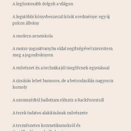
A legfontosabb dolgok a világon
A legutóbbi könyvbeszerző körút eredménye: egy új
polcos állvány
A modern zeneiskola
A motor-jogositvany.hu oldal segítségével szereztem
meg a jogosítványom
A művészet és a technika jól megférnek egymással
A rizsázás lehet humoros, de a betondarálás nagyon is
komoly
A szomszédtól hallottam először a RackForestről
A terek tudatos alakításának művészete
A természetes kozmetikumokról és