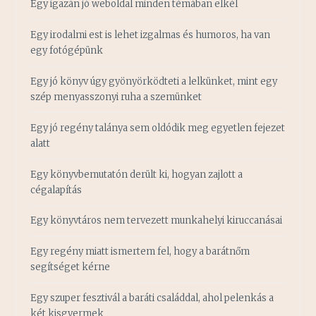
Egy igazán jó weboldal minden témában elkél
Egy irodalmi est is lehet izgalmas és humoros, ha van
egy fotógépünk
Egy jó könyv úgy gyönyörködteti a lelkünket, mint egy
szép menyasszonyi ruha a szemünket
Egy jó regény talánya sem oldódik meg egyetlen fejezet
alatt
Egy könyvbemutatón derült ki, hogyan zajlott a
cégalapítás
Egy könyvtáros nem tervezett munkahelyi kiruccanásai
Egy regény miatt ismertem fel, hogy a barátnőm
segítséget kérne
Egy szuper fesztivál a baráti családdal, ahol pelenkás a
két kisgyermek