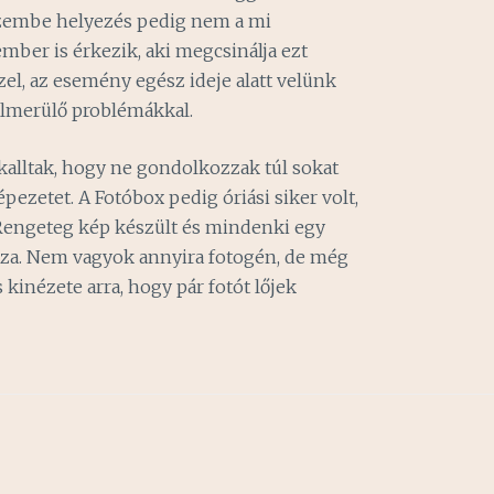
 üzembe helyezés pedig nem a mi
ber is érkezik, aki megcsinálja ezt
zel, az esemény egész ideje alatt velünk
elmerülő problémákkal.
kalltak, hogy ne gondolkozzak túl sokat
pezetet. A Fotóbox pedig óriási siker volt,
engeteg kép készült és mindenki egy
aza. Nem vagyok annyira fotogén, de még
 kinézete arra, hogy pár fotót lőjek