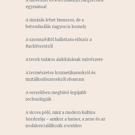
A művészet és a technika jól megférnek
egymással
A rizsázás lehet humoros, de a
betondarálás nagyon is komoly
A szomszédtól hallottam először a
RackForestről
A terek tudatos alakításának művészete
A természetes kozmetikumokról és
tisztálkodószerekről olvastam
A versekben megbúvó legújabb
technológiák
A vicces póló, mint a modern kultúra
hordozója – amikor a humor, a zene és az
irodalom találkozik a textilen