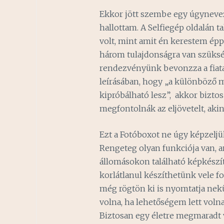
Ekkor jött szembe egy úgynevez
hallottam. A Selfiegép oldalán t
volt, mint amit én kerestem éppen
három tulajdonságra van szüksé
rendezvényünk bevonzza a fiatal
leírásában, hogy „a különböző 
kipróbálható lesz”, akkor bizto
megfontolnák az eljövetelt, ak
Ezt a Fotóboxot ne úgy képzeljü
Rengeteg olyan funkciója van, 
állomásokon található képkészít
korlátlanul készíthetünk vele f
még rögtön ki is nyomtatja ne
volna, ha lehetőségem lett voln
Biztosan egy életre megmaradt v