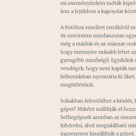
mi eseményünkön tudták kipróbál
lesz a fejükben a kapcsolat közt
A Fotóbox emellett rendkívül min
de szerintem mindannyian egye
még a márkás és az utánzat csok
hogy mennyire másabb lehet az
gyengébb minőségű. Egyikőnk s
vendégek, hogy nem kapták meg 
felbontásban nyomtatta ki őket
megítélésünk.
Sokakban felvetődhet a kérdés, 
gépet? Miként szállítják el hoz
Selfiegépnek azonban az összes 
kibérelni, ahol megtalálható m
ingyenesen kiszállítják a gépet