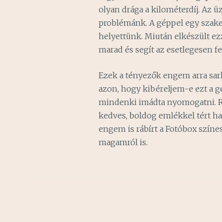
olyan drága a kilométerdíj. Az
problémánk. A géppel egy szakem
helyettünk. Miután elkészült ez
marad és segít az esetlegesen f
Ezek a tényezők engem arra sar
azon, hogy kibéreljem-e ezt a gé
mindenki imádta nyomogatni. R
kedves, boldog emlékkel tért h
engem is rábírt a Fotóbox színes
magamról is.