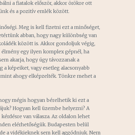
ni a fiatalok először, akkor örökre ott
ünk és a pozitív emlék között.
őségi. Meg is kell fizetni ezt a minőséget,
tértünk abban, hogy nagy különbség van
oládék között is. Akkor gondoljuk végig,
 élmény egy ilyen komplex gépnél, ha
em akarja, hogy úgy távozzanak a
a képeiket, vagy esetleg alacsonyabb
, mint ahogy elképzelték. Tönkre mehet a
hogy mégis hogyan bérelhetik ki ezt a
zájuk? Hogyan kell üzembe helyezni? A
kérdésre van válasza. Az oldalon lehet
inden elérhetőségük. Budapesten belül
, de a vidékieknek sem kell aggódniuk. Nem