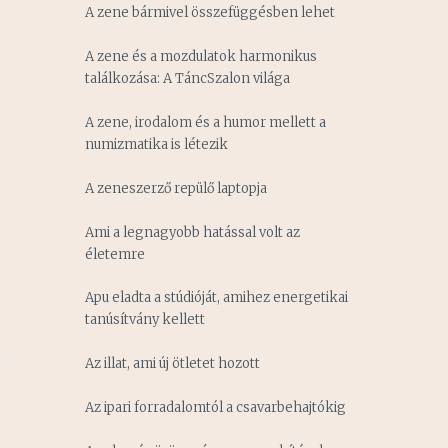
A zene bármivel összefüggésben lehet
A zene és a mozdulatok harmonikus
találkozása: A TáncSzalon világa
A zene, irodalom és a humor mellett a
numizmatika is létezik
A zeneszerző repülő laptopja
Ami a legnagyobb hatással volt az
életemre
Apu eladta a stúdióját, amihez energetikai
tanúsítvány kellett
Az illat, ami új ötletet hozott
Az ipari forradalomtól a csavarbehajtókig