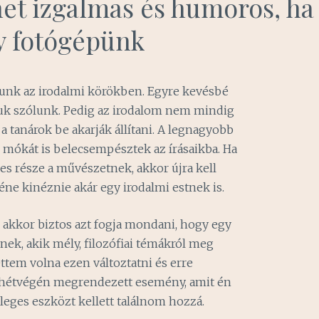
ehet izgalmas és humoros, ha
y fotógépünk
nk az irodalmi körökben. Egyre kevésbé
ájuk szólunk. Pedig az irodalom nem mindig
 tanárok be akarják állítani. A legnagyobb
s mókát is belecsempésztek az írásaikba. Ha
ves része a művészetnek, akkor újra kell
ne kinéznie akár egy irodalmi estnek is.
 akkor biztos azt fogja mondani, hogy egy
lnek, akik mély, filozófiai témákról meg
tem volna ezen változtatni és erre
t hétvégén megrendezett esemény, amit én
eges eszközt kellett találnom hozzá.