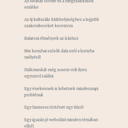
Az olvasás öröme és a megszakítások
emléke
Az új kulturális klubhelyiséghez a legjobb
szakembereket kerestem
Balatoni élmények az íráshoz
Bús konyhai szűrők dala szól a konyha
mélyéről
Diákmunkát még sosem volt ilyen
egyszerű találni
Egy énekesnek is lehetnek mindennapi
problémái
Egy humoros történet egy fiúról
Egy igazán jó weboldal minden témában
elkél