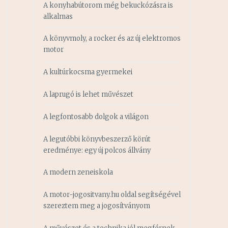
A konyhabútorom még bekuckózásra is
alkalmas
A könyvmoly, a rocker és az új elektromos
motor
A kultúrkocsma gyermekei
A laprugó is lehet művészet
A legfontosabb dolgok a világon
A legutóbbi könyvbeszerző körút
eredménye: egy új polcos állvány
A modern zeneiskola
A motor-jogositvany.hu oldal segítségével
szereztem meg a jogosítványom