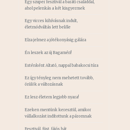
Egy szuper fesztivál a baráti családdal,
ahol pelenkás a két kisgyermek
Egy vicces kihívásnak indult,
életmódváltás lett belőle
Elza jelmez a jótékonyásig gálára
Én leszek az új Bagaméri!
Esténként Altató, nappal babakocsi túra
Ez így tényleg nem mehetett tovább,
örülök a változásnak
Ez lesz életem legjobb nyara!
Ezeken mentünk keresztül, amikor
vállalkozást indítottunk a páromnak
Fesztivál, füst, fájós hát