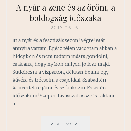
A nyár a zene és az öröm, a
boldogság időszaka
2017.06.16.
Itt a nyár és a fesztiválszezon! Végre! Már
annyira vártam. Egész télen vacogtam abban a
hidegben és nem tudtam másra gondolni,
csak arra, hogy nyáron milyen jó lesz majd.
Sütkérezni a vízparton, délután beülni egy
kávéra és trécselni a csajokkal. Szabadtéri
koncertekre járni és szórakozni. Ez az én
időszakom! Szépen tavasszal össze is raktam
a…
A
READ MORE
NYÁR