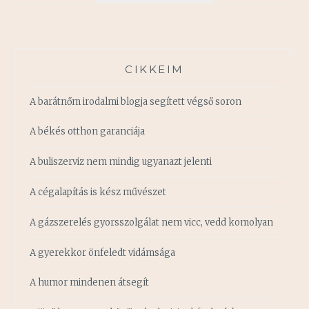
A
ZENE
ÉS
AZ
CIKKEIM
ÖRÖM,
A
A barátnőm irodalmi blogja segített végső soron
BOLDOGSÁG
IDŐSZAKA
A békés otthon garanciája
A buliszerviz nem mindig ugyanazt jelenti
A cégalapítás is kész művészet
A gázszerelés gyorsszolgálat nem vicc, vedd komolyan
A gyerekkor önfeledt vidámsága
A humor mindenen átsegít