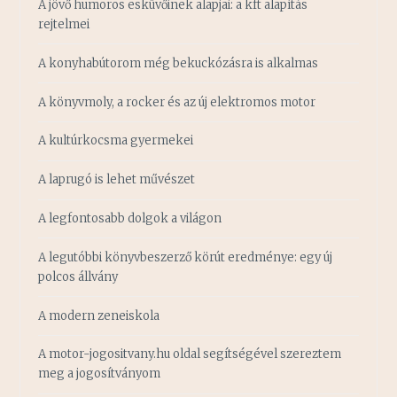
A jövő humoros esküvőinek alapjai: a kft alapítás
rejtelmei
A konyhabútorom még bekuckózásra is alkalmas
A könyvmoly, a rocker és az új elektromos motor
A kultúrkocsma gyermekei
A laprugó is lehet művészet
A legfontosabb dolgok a világon
A legutóbbi könyvbeszerző körút eredménye: egy új
polcos állvány
A modern zeneiskola
A motor-jogositvany.hu oldal segítségével szereztem
meg a jogosítványom